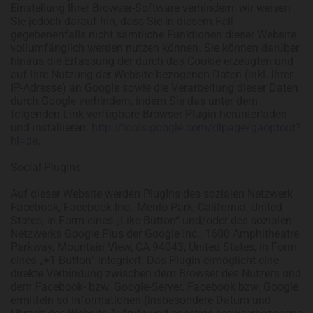
Einstellung Ihrer Browser-Software verhindern; wir weisen
Sie jedoch darauf hin, dass Sie in diesem Fall
gegebenenfalls nicht sämtliche Funktionen dieser Website
vollumfänglich werden nutzen können. Sie können darüber
hinaus die Erfassung der durch das Cookie erzeugten und
auf Ihre Nutzung der Website bezogenen Daten (inkl. Ihrer
IP-Adresse) an Google sowie die Verarbeitung dieser Daten
durch Google verhindern, indem Sie das unter dem
folgenden Link verfügbare Browser-Plugin herunterladen
und installieren:
http://tools.google.com/dlpage/gaoptout?
hl=de
.
Social PlugIns
Auf dieser Website werden PlugIns des sozialen Netzwerk
Facebook, Facebook Inc., Menlo Park, California, United
States, in Form eines „Like-Button“ und/oder des sozialen
Netzwerks Google Plus der Google Inc., 1600 Amphitheatre
Parkway, Mountain View, CA 94043, United States, in Form
eines „+1-Button“ integriert. Das Plugin ermöglicht eine
direkte Verbindung zwischen dem Browser des Nutzers und
dem Facebook- bzw. Google-Server. Facebook bzw. Google
ermitteln so Informationen (insbesondere Datum und