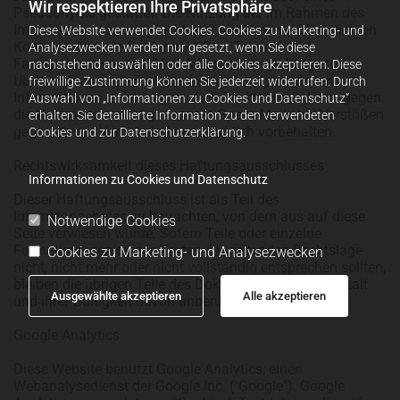
Wir respektieren Ihre Privatsphäre
Pseudonyms gestattet. Die Nutzung der im Rahmen des
Impressums oder vergleichbarer Angaben veröffentlichten
Diese Website verwendet Cookies. Cookies zu Marketing- und
Kontaktdaten wie Postanschriften, Telefon- und
Analysezwecken werden nur gesetzt, wenn Sie diese
Faxnummern sowie E-Mail-Adressen durch Dritte zur
nachstehend auswählen oder alle Cookies akzeptieren. Diese
Übersendung von nicht ausdrücklich angeforderten
freiwillige Zustimmung können Sie jederzeit widerrufen. Durch
Informationen ist nicht gestattet. Rechtliche Schritte gegen
Auswahl von „Informationen zu Cookies und Datenschutz“
die Versender von so genannten Spam-Mails bei Verstößen
erhalten Sie detaillierte Information zu den verwendeten
gegen dieses Verbot sind ausdrücklich vorbehalten.
Cookies und zur Datenschutzerklärung.
Rechtswirksamkeit dieses Haftungsausschlusses
Informationen zu Cookies und Datenschutz
Dieser Haftungsausschluss ist als Teil des
Internetangebotes zu betrachten, von dem aus auf diese
Notwendige Cookies
Seite verwiesen wurde. Sofern Teile oder einzelne
Formulierungen dieses Textes der geltenden Rechtslage
Cookies zu Marketing- und Analysezwecken
nicht, nicht mehr oder nicht vollständig entsprechen sollten,
bleiben die übrigen Teile des Dokumentes in ihrem Inhalt
Ausgewählte akzeptieren
Alle akzeptieren
und ihrer Gültigkeit davon unberührt.
Google Analytics
Diese Website benutzt Google Analytics, einen
Webanalysedienst der Google Inc. ("Google"). Google